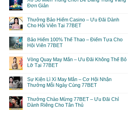
Đơn Giản
Thưởng Bảo Hiểm Casino – Ưu Đãi Dành
Cho Hội Viên Tại 77BET
Bảo Hiểm 100% Thể Thao – Điểm Tựa Cho
Hội Viên 77BET
Vòng Quay May Mắn – Ưu Đãi Không Thể Bỏ
Lỡ Tại 77BET
Sự Kiện Lì Xì May Mắn – Cơ Hội Nhận
Thưởng Mỗi Ngày Cùng 77BET
Thưởng Chào Mừng 77BET – Ưu Đãi Chỉ
Dành Riêng Cho Tân Thủ