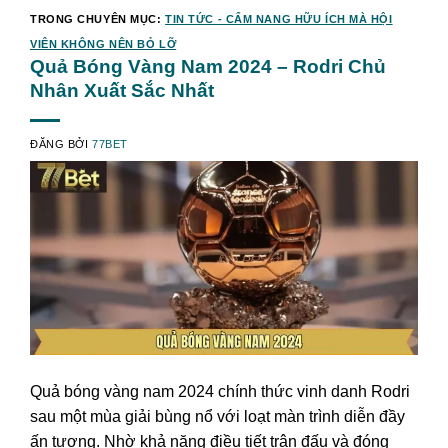
TRONG CHUYÊN MỤC:
TIN TỨC - CẨM NANG HỮU ÍCH MÀ HỘI
VIÊN KHÔNG NÊN BỎ LỠ
Quả Bóng Vàng Nam 2024 – Rodri Chủ
Nhân Xuất Sắc Nhất
ĐĂNG BỞI
77BET
Quả bóng vàng nam 2024 chính thức vinh danh Rodri
sau một mùa giải bùng nổ với loạt màn trình diễn đầy
ấn tượng. Nhờ khả năng điều tiết trận đấu và đóng