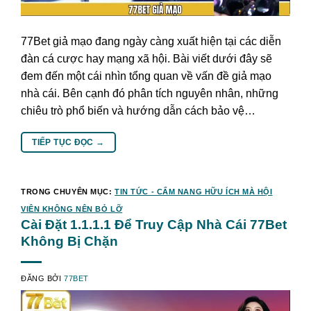
77Bet giả mạo đang ngày càng xuất hiện tại các diễn
đàn cá cược hay mạng xã hội. Bài viết dưới đây sẽ
đem đến một cái nhìn tổng quan về vấn đề giả mạo
nhà cái. Bên cạnh đó phân tích nguyên nhân, những
chiêu trò phổ biến và hướng dẫn cách bảo vệ…
TIẾP TỤC ĐỌC
→
TRONG CHUYÊN MỤC:
TIN TỨC - CẨM NANG HỮU ÍCH MÀ HỘI
VIÊN KHÔNG NÊN BỎ LỠ
Cài Đặt 1.1.1.1 Để Truy Cập Nhà Cái 77Bet
Không Bị Chặn
ĐĂNG BỞI
77BET