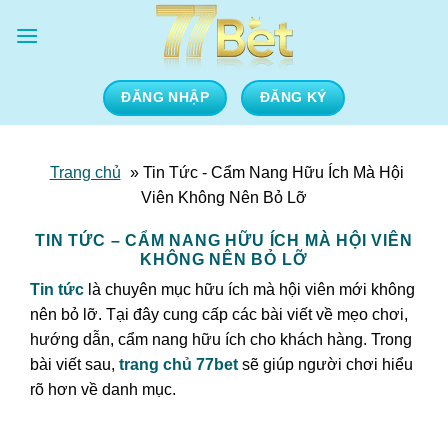
Bỏ
qua
nội
dung
ĐĂNG NHẬP
ĐĂNG KÝ
Trang chủ
»
Tin Tức - Cẩm Nang Hữu Ích Mà Hội
Viên Không Nên Bỏ Lỡ
TIN TỨC – CẨM NANG HỮU ÍCH MÀ HỘI VIÊN
KHÔNG NÊN BỎ LỠ
Tin tức
là chuyên mục hữu ích mà hội viên mới không
nên bỏ lỡ. Tại đây cung cấp các bài viết về mẹo chơi,
hướng dẫn, cẩm nang hữu ích cho khách hàng. Trong
bài viết sau,
trang chủ 77bet
sẽ giúp người chơi hiểu
rõ hơn về danh mục.