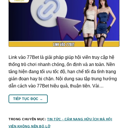
Link vào 77Bet là giải pháp giúp hội viên truy cập hệ
thống trò chơi nhanh chóng, ổn định và an toàn. Nền
tảng hiện đang tối ưu tốc độ, hạn chế tối đa tình trạng
gián đoạn hay bị chặn. Nội dung sau tập trung hướng
dẫn cách vào 77Bet hiệu quả, thuận tiện. Vài…
TIẾP TỤC ĐỌC
→
TRONG CHUYÊN MỤC:
TIN TỨC - CẨM NANG HỮU ÍCH MÀ HỘI
VIÊN KHÔNG NÊN BỎ LỠ