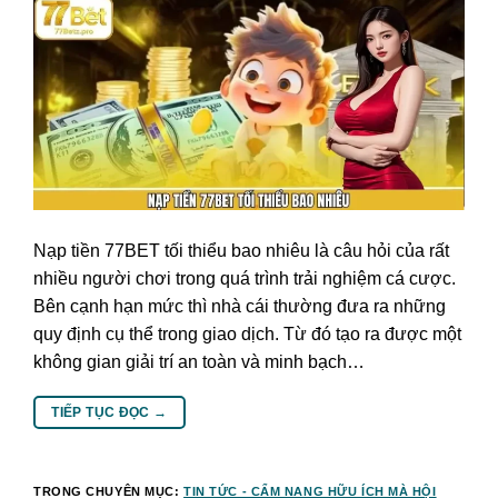
Nạp tiền 77BET tối thiểu bao nhiêu là câu hỏi của rất
nhiều người chơi trong quá trình trải nghiệm cá cược.
Bên cạnh hạn mức thì nhà cái thường đưa ra những
quy định cụ thể trong giao dịch. Từ đó tạo ra được một
không gian giải trí an toàn và minh bạch…
TIẾP TỤC ĐỌC
→
TRONG CHUYÊN MỤC:
TIN TỨC - CẨM NANG HỮU ÍCH MÀ HỘI