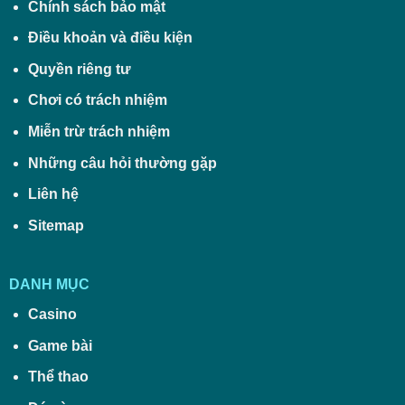
Chính sách bảo mật
Điều khoản và điều kiện
Quyền riêng tư
Chơi có trách nhiệm
Miễn trừ trách nhiệm
Những câu hỏi thường gặp
Liên hệ
Sitemap
DANH MỤC
Casino
Game bài
Thể thao