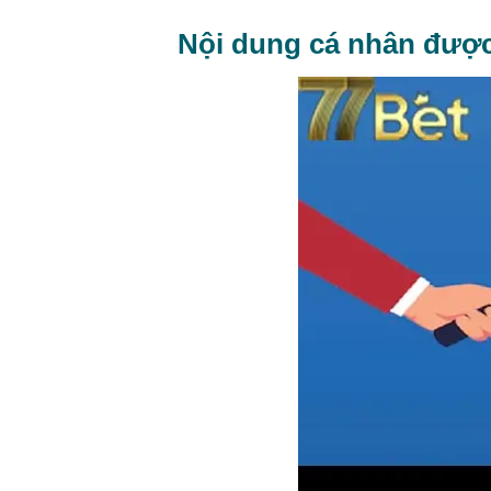
Nội dung cá nhân được 