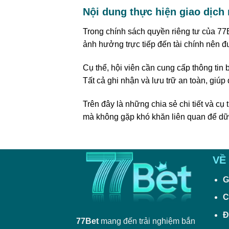
Nội dung thực hiện giao dịch 
Trong chính sách quyền riêng tư của 77Be
ảnh hưởng trực tiếp đến tài chính nên 
Cụ thể, hội viên cần cung cấp thông tin 
Tất cả ghi nhận và lưu trữ an toàn, giúp
Trên đây là những chia sẻ chi tiết và cụ 
mà không gặp khó khăn liên quan để dữ 
VỀ
G
C
Đ
77Bet
mang đến trải nghiệm bắn