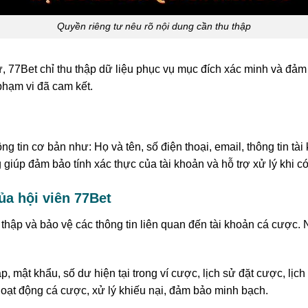
Quyền riêng tư nêu rõ nội dung cần thu thập
, 77Bet chỉ thu thập dữ liệu phục vụ mục đích xác minh và đảm
hạm vi đã cam kết.
ng tin cơ bản như: Họ và tên, số điện thoại, email, thông tin 
 giúp đảm bảo tính xác thực của tài khoản và hỗ trợ xử lý khi có
ủa hội viên 77Bet
 thập và bảo vệ các thông tin liên quan đến tài khoản cá cược. 
mật khẩu, số dư hiện tại trong ví cược, lịch sử đặt cược, lịch 
hoạt động cá cược, xử lý khiếu nại, đảm bảo minh bạch.