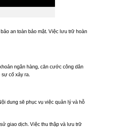
 bảo an toàn bảo mật. Việc lưu trữ hoàn
tài khoản ngân hàng, căn cước công dân
 sự cố xảy ra.
Nội dung sẽ phục vụ việc quản lý và hỗ
sử giao dịch. Việc thu thập và lưu trữ