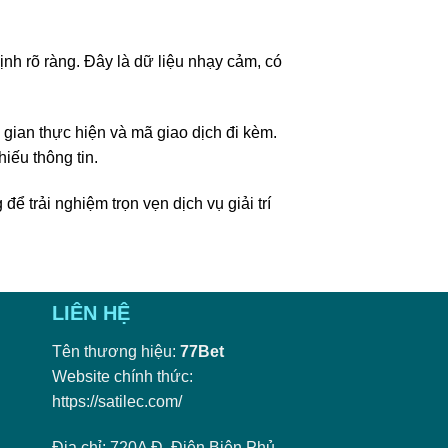
ịnh rõ ràng. Đây là dữ liệu nhạy cảm, có
 gian thực hiện và mã giao dịch đi kèm.
hiếu thông tin.
để trải nghiệm trọn vẹn dịch vụ giải trí
LIÊN HỆ
Tên thương hiệu:
77Bet
Website chính thức:
https://satilec.com/
Địa chỉ: 720A Đ. Điện Biên Phủ,