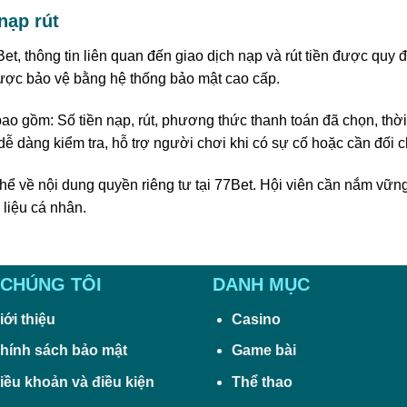
nạp rút
t, thông tin liên quan đến giao dịch nạp và rút tiền được quy đ
được bảo vệ bằng hệ thống bảo mật cao cấp.
bao gồm: Số tiền nạp, rút, phương thức thanh toán đã chọn, thời
 dễ dàng kiểm tra, hỗ trợ người chơi khi có sự cố hoặc cần đối c
thể về nội dung quyền riêng tư tại 77Bet. Hội viên cần nắm vững 
liệu cá nhân.
 CHÚNG TÔI
DANH MỤC
iới thiệu
Casino
hính sách bảo mật
Game bài
iều khoản và điều kiện
Thể thao