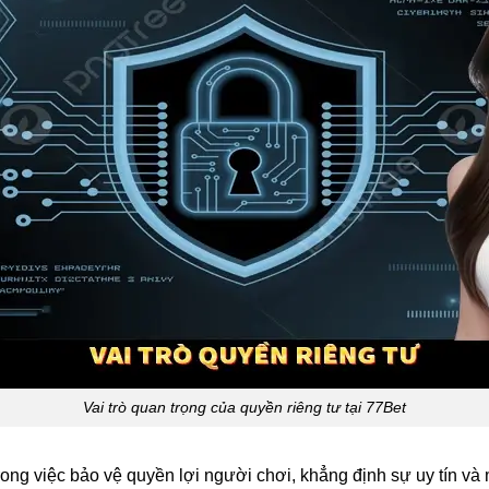
Vai trò quan trọng của quyền riêng tư tại 77Bet
trong việc bảo vệ quyền lợi người chơi, khẳng định sự uy tín và