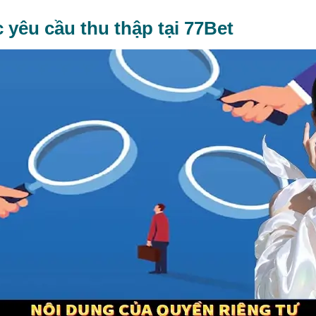
yêu cầu thu thập tại 77Bet