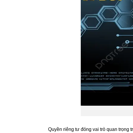
Quyền riêng tư đóng vai trò quan trọng 