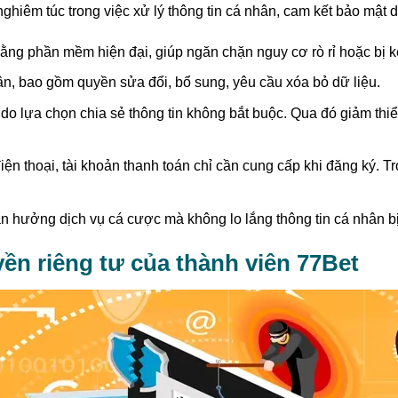
nghiêm túc trong việc xử lý thông tin cá nhân, cam kết bảo mật d
ng phần mềm hiện đại, giúp ngăn chặn nguy cơ rò rỉ hoặc bị k
ân, bao gồm quyền sửa đổi, bổ sung, yêu cầu xóa bỏ dữ liệu.
do lựa chọn chia sẻ thông tin không bắt buộc. Qua đó giảm thiểu
iện thoại, tài khoản thanh toán chỉ cần cung cấp khi đăng ký. Tr
n hưởng dịch vụ cá cược mà không lo lắng thông tin cá nhân bị
yền riêng tư của thành viên 77Bet