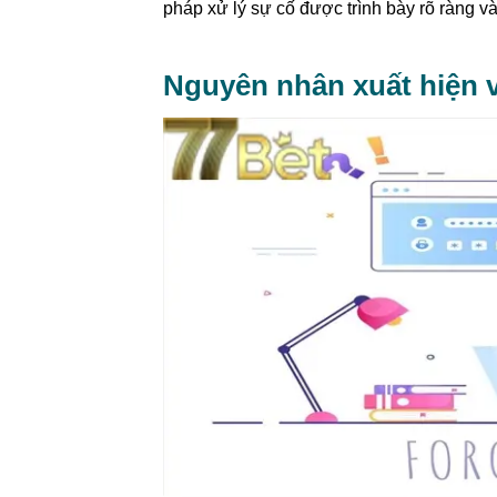
pháp xử lý sự cố được trình bày rõ ràng và
Nguyên nhân xuất hiện 