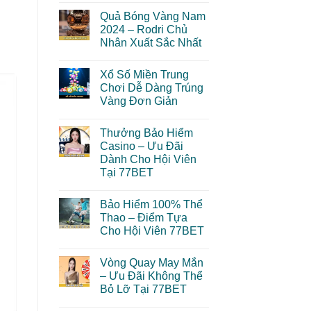
Quả Bóng Vàng Nam
2024 – Rodri Chủ
Nhân Xuất Sắc Nhất
Xổ Số Miền Trung
Chơi Dễ Dàng Trúng
Vàng Đơn Giản
Thưởng Bảo Hiểm
Casino – Ưu Đãi
Dành Cho Hội Viên
Tại 77BET
Bảo Hiểm 100% Thể
Thao – Điểm Tựa
Cho Hội Viên 77BET
Vòng Quay May Mắn
– Ưu Đãi Không Thể
Bỏ Lỡ Tại 77BET