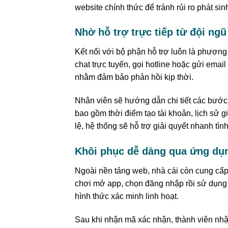
website chính thức để tránh rủi ro phát sin
Nhờ hỗ trợ trực tiếp từ đội n
Kết nối với bộ phận hỗ trợ luôn là phương
chat trực tuyến, gọi hotline hoặc gửi emai
nhằm đảm bảo phản hồi kịp thời.
Nhân viên sẽ hướng dẫn chi tiết các bước 
bao gồm thời điểm tạo tài khoản, lịch sử 
lệ, hệ thống sẽ hỗ trợ giải quyết nhanh tìn
Khôi phục dễ dàng qua ứng dụ
Ngoài nền tảng web, nhà cái còn cung cấp
chơi mở app, chọn đăng nhập rồi sử dụng 
hình thức xác minh linh hoạt.
Sau khi nhận mã xác nhận, thành viên nhập