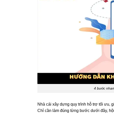
4 bước nhan
Nhà cái xây dựng quy trình hỗ trợ tối ưu, 
Chỉ cần làm đúng từng bước dưới đây, hội v