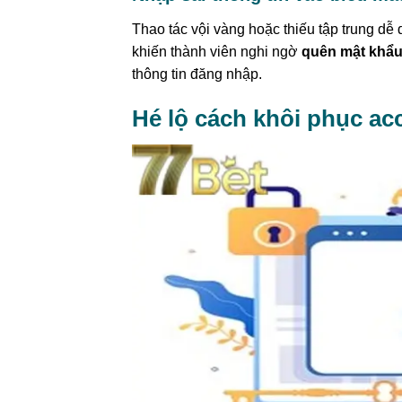
Thao tác vội vàng hoặc thiếu tập trung dễ 
khiến thành viên nghi ngờ
quên mật khẩ
thông tin đăng nhập.
Hé lộ cách khôi phục a