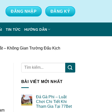
ĐĂNG NHẬP
ĐĂNG KÝ
I
TIN TỨC
HƯỚNG DẪN
t – Không Gian Trường Đấu Kịch
BÀI VIẾT MỚI NHẤT
Đá Gà Phi – Luật
Chơi Chi Tiết Khi
Tham Gia Tại 77Bet
Nam