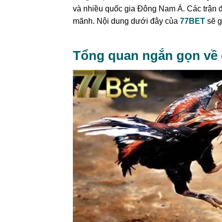
và nhiều quốc gia Đông Nam Á. Các trận đấ
mãnh. Nội dung dưới đây của
77BET
sẽ g
Tổng quan ngắn gọn về 