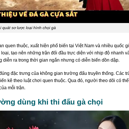
i quát sơ lược loại hình chọi gà
an quen thuộc, xuất hiện phổ biến tại Việt Nam và nhiều quốc g
loại, tạo nên những trận đối đầu trực diện với nhịp độ nhanh v
ng diễn ra trong thời gian ngắn nhưng có diễn biến dồn dập.
đúng đặc trưng của không gian trường đấu truyền thống. Các tr
hiến kê theo luật chơi quen thuộc. Qua đó, người theo dõi có thể
của mỗi trận.
ờng dùng khi thi đấu gà chọi