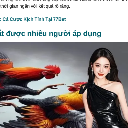
 thời gian ngắn với kết quả rõ ràng.
 Cá Cược Kịch Tính Tại 77Bet
sắt được nhiều người áp dụng