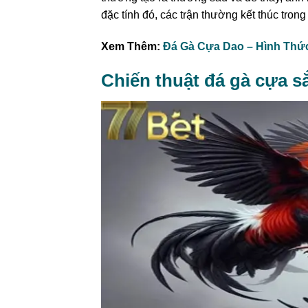
đặc tính đó, các trận thường kết thúc trong
Xem Thêm:
Đá Gà Cựa Dao – Hình Thức
Chiến thuật đá gà cựa 