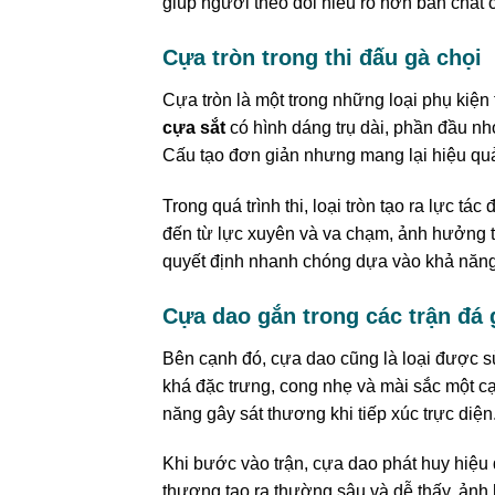
giúp người theo dõi hiểu rõ hơn bản chất 
Cựa tròn trong thi đấu gà chọi
Cựa tròn là một trong những loại phụ kiện 
cựa sắt
có hình dáng trụ dài, phần đầu nh
Cấu tạo đơn giản nhưng mang lại hiệu quả 
Trong quá trình thi, loại tròn tạo ra lực 
đến từ lực xuyên và va chạm, ảnh hưởng tr
quyết định nhanh chóng dựa vào khả năng
Cựa dao gắn trong các trận đá 
Bên cạnh đó, cựa dao cũng là loại được sử
khá đặc trưng, cong nhẹ và mài sắc một cạ
năng gây sát thương khi tiếp xúc trực diện
Khi bước vào trận, cựa dao phát huy hiệu
thương tạo ra thường sâu và dễ thấy, ảnh 