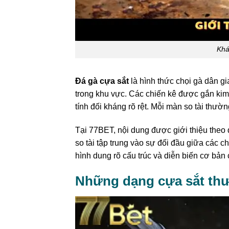
Khá
Đá gà cựa sắt
là hình thức chọi gà dân gi
trong khu vực. Các chiến kê được gắn kim 
tính đối kháng rõ rệt. Mỗi màn so tài thườ
Tại 77BET, nội dung được giới thiệu theo 
so tài tập trung vào sự đối đầu giữa các c
hình dung rõ cấu trúc và diễn biến cơ bản 
Những dạng cựa sắt thư