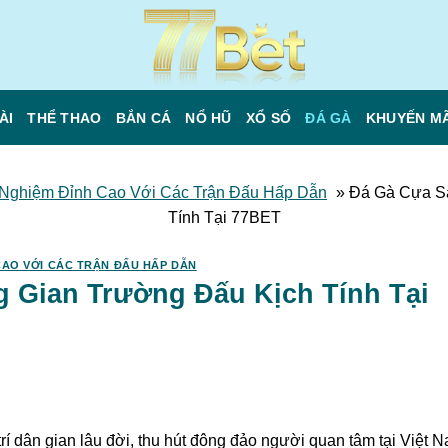
ÀI
THỂ THAO
BẮN CÁ
NỔ HŨ
XỔ SỐ
ĐÁ GÀ
KHUYẾN MÃ
i Nghiệm Đỉnh Cao Với Các Trận Đấu Hấp Dẫn
»
Đá Gà Cựa Sắ
Tính Tại 77BET
 CAO VỚI CÁC TRẬN ĐẤU HẤP DẪN
 Gian Trường Đấu Kịch Tính Tại
trí dân gian lâu đời, thu hút đông đảo người quan tâm tại Việt 