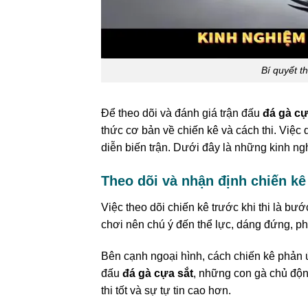
Bí quyết t
Để theo dõi và đánh giá trận đấu
đá gà cự
thức cơ bản về chiến kê và cách thi. Việc
diễn biến trận. Dưới đây là những kinh 
Theo dõi và nhận định chiến kê 
Việc theo dõi chiến kê trước khi thi là bư
chơi nên chú ý đến thể lực, dáng đứng, ph
Bên cạnh ngoại hình, cách chiến kê phản ứ
đấu
đá gà cựa sắt
, những con gà chủ độn
thi tốt và sự tự tin cao hơn.